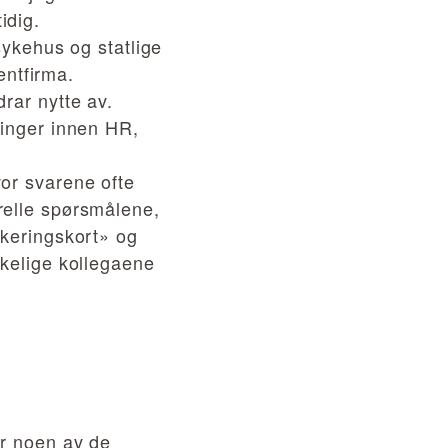
idig.
 sykehus og statlige
lentfirma.
rar nytte av.
linger innen HR,
vor svarene ofte
relle spørsmålene,
rkeringskort» og
skelige kollegaene
er noen av de