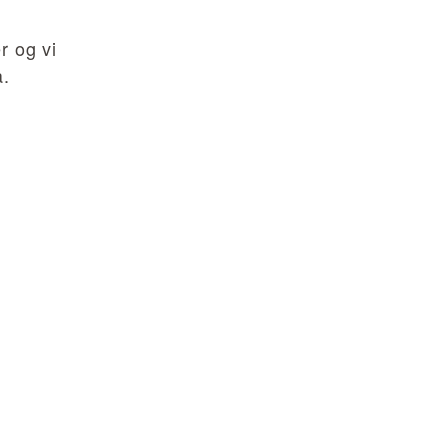
r og vi
å.