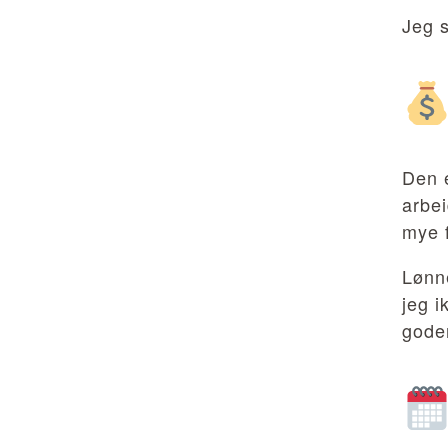
Jeg s
Den 
arbei
mye f
Lønne
jeg i
gode