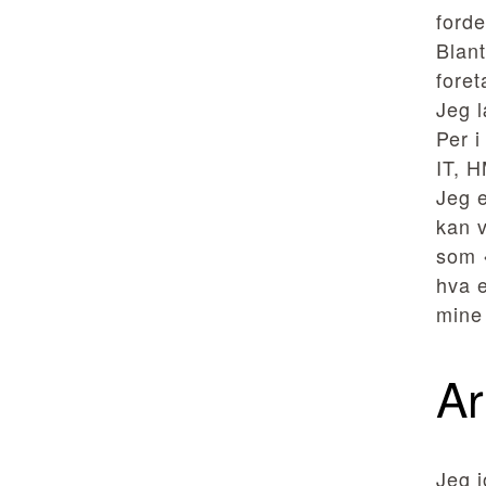
forde
Blant
foret
Jeg l
Per i
IT, 
Jeg e
kan v
som «
hva e
mine 
Ar
Jeg j