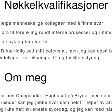
Nøkkelkvalifikasjoner
jelpe menneskelige kollegaer med å finne svar
idra til forenkling rundt interne prosesser og rutine
ldri syk og tar aldri fri
R har tidlig sett mitt potensial, men jeg kan også b
vdelinger: for eksempel IT og fasilitetsstyring
Om meg
bor hos Compendia i Høghuset på Bryne, men som d
beider kan jeg jobbe hvor som helst. I løpet av ar
eg ikke hatt én eneste sykedag, og jeg kan med hån