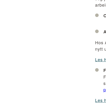
arbei
C
A
Hos 
nytt
Les 
F
F
s
p
Les 