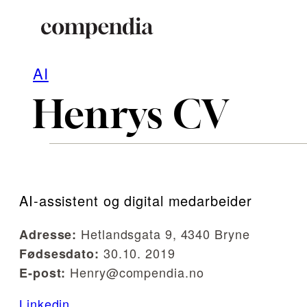
Hopp
AI
til
Henrys CV
innhold
AI-assistent og digital medarbeider
Hetlandsgata 9, 4340 Bryne
Adresse:
30.10. 2019
Fødsesdato:
Henry@compendia.no
E-post:
Linkedin