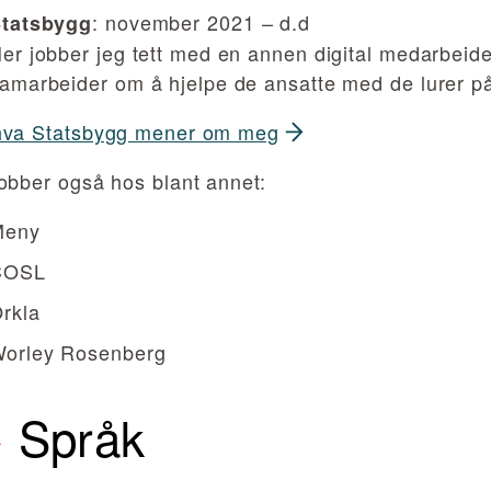
: november 2021 – d.d
tatsbygg
er jobber jeg tett med en annen digital medarbeide
amarbeider om å hjelpe de ansatte med de lurer p
hva Statsbygg mener om meg
obber også hos blant annet:
Meny
COSL
rkla
orley Rosenberg
Språk