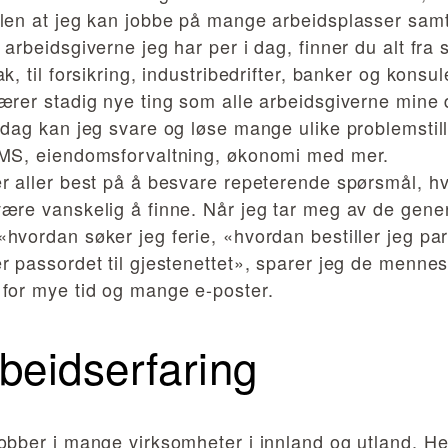
len at jeg kan jobbe på mange arbeidsplasser samt
 arbeidsgiverne jeg har per i dag, finner du alt fra
ak, til forsikring, industribedrifter, banker og konsu
ærer stadig nye ting som alle arbeidsgiverne mine d
 dag kan jeg svare og løse mange ulike problemstil
HMS, eiendomsforvaltning, økonomi med mer.
r aller best på å besvare repeterende spørsmål, h
ære vanskelig å finne. Når jeg tar meg av de gene
hvordan søker jeg ferie, «hvordan bestiller jeg pa
r passordet til gjestenettet», sparer jeg de menne
for mye tid og mange e-poster.
beidserfaring
obber i mange virksomheter i innland og utland. H