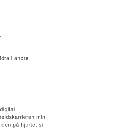
r
idra i andre
igital
beidskarrieren min
den på hjertet si