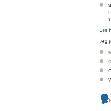
S
H
s
Les 
Jeg j
O
W