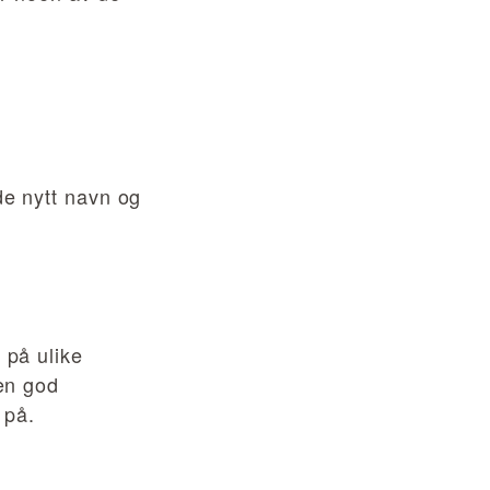
e nytt navn og
 på ulike
 en god
 på.