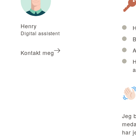
Henry
H
Digital assistent
B
A
Kontakt meg
H
a
Jeg 
medar
har j