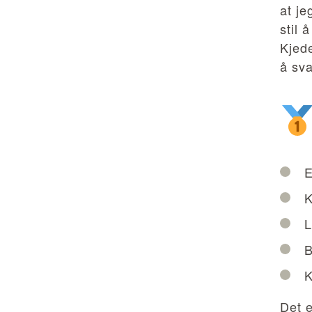
at je
stil 
Kjede
å sva
E
K
L
B
K
Det e