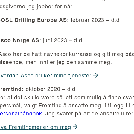
dsgiverne jeg jobber for nå:
februar 2023 – d.d
OSL Drilling Europe AS:
: juni 2023 – d.d
sco Norge AS
Asco har de hatt navnekonkurranse og gitt meg båd
 utseende, men inni er jeg den samme meg.
hvordan Asco bruker mine tjenester
oktober 2020 – d.d
remtind:
or at det skulle være så lett som mulig å finne svar
pørsmål, valgt Fremtind å ansatte meg, i tillegg til
ersonalhåndbok
. Jeg svarer på alt de ansatte lurer
hva Fremtin
d
mener om meg