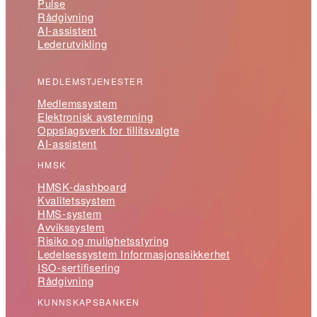
Pulse
Rådgivning
AI-assistent
Lederutvikling
MEDLEMSTJENESTER
Medlemssystem
Elektronisk avstemning
Oppslagsverk for tillitsvalgte
AI-assistent
HMSK
HMSK-dashboard
Kvalitetssystem
HMS-system
Avvikssystem
Risiko og mulighetsstyring
Ledelsessystem Informasjonssikkerhet
ISO-sertifisering
Rådgivning
KUNNSKAPSBANKEN