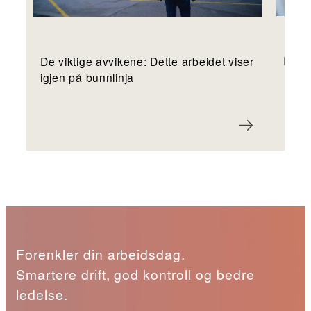
ISO-s
De viktige avvikene: Dette arbeidet viser
igjen på bunnlinja
Forenkler din arbeidsdag.
Smartere drift, god kontroll og bedre
ledelse.