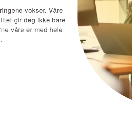
dringene vokser. Våre
itet gir deg ikke bare
erne våre er med hele
.