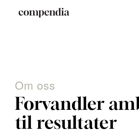
Hopp
til
innhold
Om oss
Forvandler am
til resultater