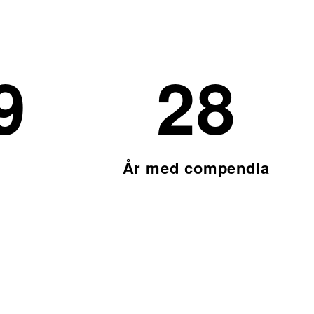
0
31
År med compendia