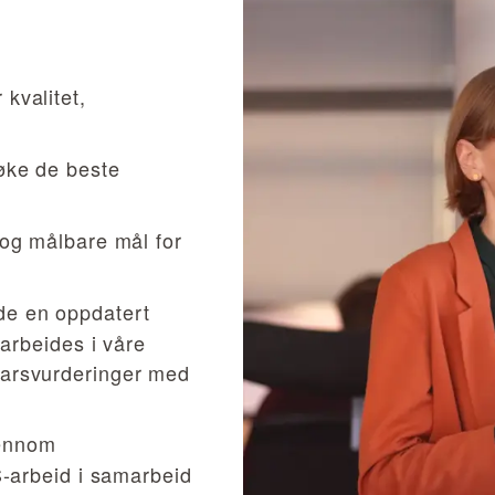
kvalitet,
søke de beste
 og målbare mål for
de en oppdatert
narbeides i våre
varsvurderinger med
ennom
S-arbeid i samarbeid