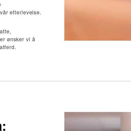
e
vår etterlevelse.
atte,
er ønsker vi å
atferd.
å: