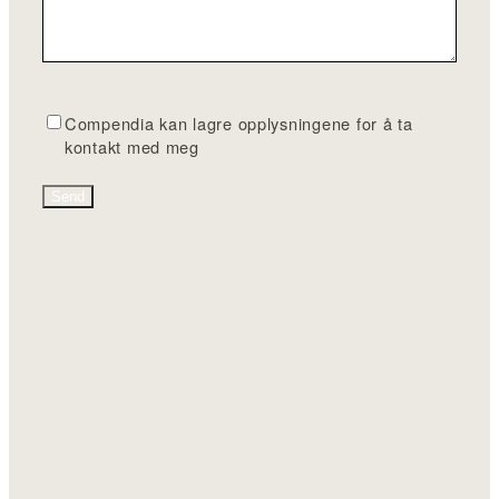
G
Compendia kan lagre opplysningene for å ta
D
kontakt med meg
P
R
*