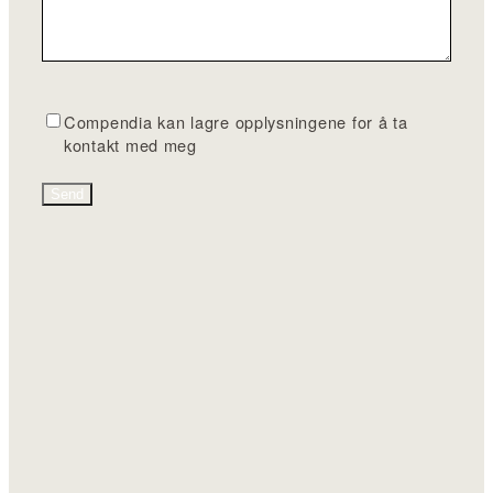
G
Compendia kan lagre opplysningene for å ta
D
kontakt med meg
P
R
*