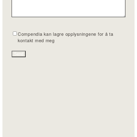
G
Compendia kan lagre opplysningene for å ta
D
kontakt med meg
P
R
*