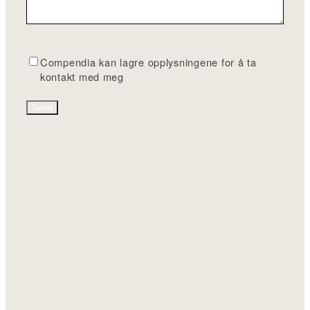
G
Compendia kan lagre opplysningene for å ta
D
kontakt med meg
P
R
*