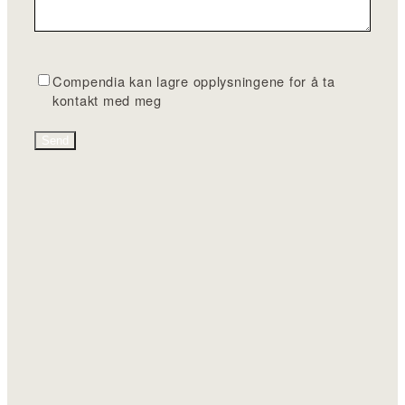
G
Compendia kan lagre opplysningene for å ta
D
kontakt med meg
P
R
*