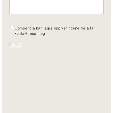
G
Compendia kan lagre opplysningene for å ta
D
kontakt med meg
P
R
*