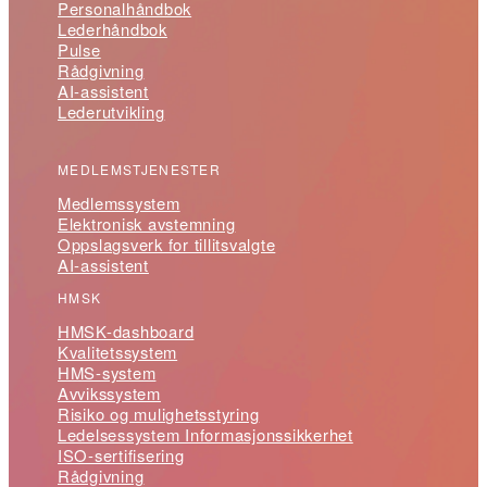
Personalhåndbok
Lederhåndbok
Pulse
Rådgivning
AI-assistent
Lederutvikling
MEDLEMSTJENESTER
Medlemssystem
Elektronisk avstemning
Oppslagsverk for tillitsvalgte
AI-assistent
HMSK
HMSK-dashboard
Kvalitetssystem
HMS-system
Avvikssystem
Risiko og mulighetsstyring
Ledelsessystem Informasjonssikkerhet
ISO-sertifisering
Rådgivning