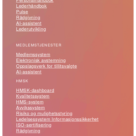
Lederhåndbok
Pulse
Rådgivning
AI-assistent
Lederutvikling
MEDLEMSTJENESTER
Medlemssystem
Elektronisk avstemning
Oppslagsverk for tillitsvalgte
AI-assistent
HMSK
HMSK-dashboard
Kvalitetssystem
HMS-system
Avvikssystem
Risiko og mulighetsstyring
Ledelsessystem Informasjonssikkerhet
ISO-sertifisering
Rådgivning