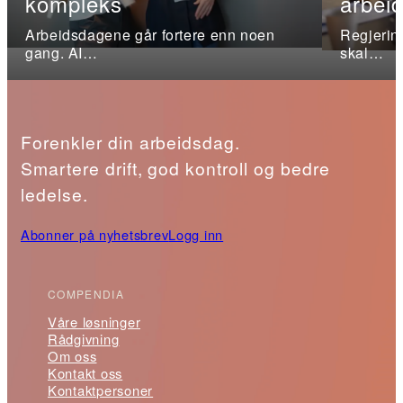
kompleks
arbeid
Arbeidsdagene går fortere enn noen
Regjerin
gang. AI…
skal…
Forenkler din arbeidsdag.
Smartere drift, god kontroll og bedre
ledelse.
Abonner på nyhetsbrev
Logg inn
COMPENDIA
Våre løsninger
Rådgivning
Om oss
Kontakt oss
Kontaktpersoner