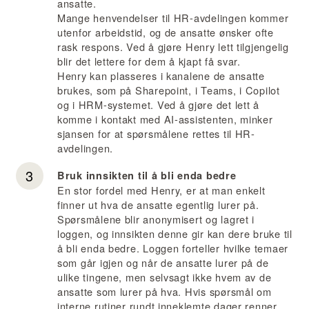
ansatte.
Mange henvendelser til HR-avdelingen kommer
utenfor arbeidstid, og de ansatte ønsker ofte
rask respons. Ved å gjøre Henry lett tilgjengelig
blir det lettere for dem å kjapt få svar.
Henry kan plasseres i kanalene de ansatte
brukes, som på Sharepoint, i Teams, i Copilot
og i HRM-systemet. Ved å gjøre det lett å
komme i kontakt med AI-assistenten, minker
sjansen for at spørsmålene rettes til HR-
avdelingen.
Bruk innsikten til å bli enda bedre
En stor fordel med Henry, er at man enkelt
finner ut hva de ansatte egentlig lurer på.
Spørsmålene blir anonymisert og lagret i
loggen, og innsikten denne gir kan dere bruke til
å bli enda bedre. Loggen forteller hvilke temaer
som går igjen og når de ansatte lurer på de
ulike tingene, men selvsagt ikke hvem av de
ansatte som lurer på hva. Hvis spørsmål om
interne rutiner rundt inneklemte dager renner