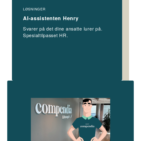
LØSNINGER
LØS
AI-assistenten Henry
Pe
Svarer på det dine ansatte lurer på.
En 
Spesialtilpasset HR.
int
tilg