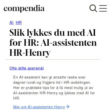
Hopp
AI
, 
HR
til
Slik lykkes du med AI
innhold
for HR: AI-assistenten
HR-Henry
Ofte stilte spørsmål
En AI-assistent kan gi ansatte raske svar
døgnet rundt og frigjøre tid i HR-avdelingen.
Her er praktiske tips for å få mest mulig ut av
AI-assistenten HR-Henry og lykkes med AI for
HR.
Mer om AI-assistenten Henry