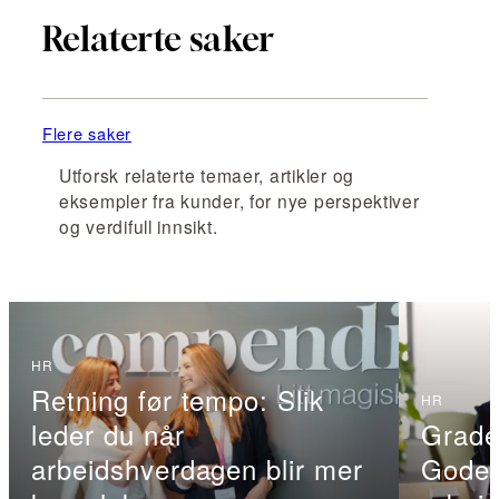
Relaterte saker
Flere saker
Utforsk relaterte temaer, artikler og
eksempler fra kunder, for nye perspektiver
og verdifull innsikt.
HR
Retning før tempo: Slik
HR
leder du når
Grade
arbeidshverdagen blir mer
Gode t