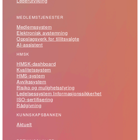
Lederutvikling
MEDLEMSTJENESTER
Medlemssystem
Elektronisk avstemning
Oppslagsverk for tillitsvalgte
AI-assistent
HMSK
HMSK-dashboard
Kvalitetssystem
HMS-system
Avvikssystem
Risiko og mulighetsstyring
Ledelsessystem Informasjonssikkerhet
ISO-sertifisering
Rådgivning
KUNNSKAPSBANKEN
Aktuelt