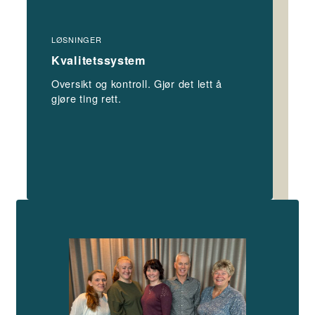
LØSNINGER
LØS
Kvalitetssystem
Av
Oversikt og kontroll. Gjør det lett å
Unn
gjøre ting rett.
Få 
mål