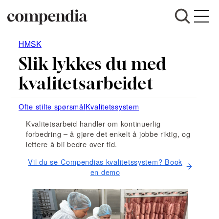
Hopp
HMSK
til
Slik lykkes du med
innhold
kvalitetsarbeidet
Ofte stilte spørsmål
Kvalitetssystem
Kvalitetsarbeid handler om kontinuerlig
forbedring – å gjøre det enkelt å jobbe riktig, og
lettere å bli bedre over tid.
Vil du se Compendias kvalitetssystem? Book
en demo