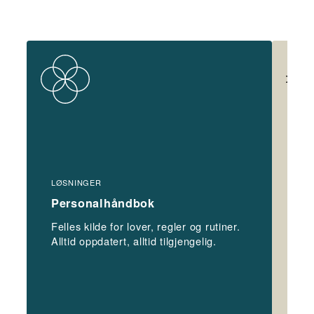
LØSNINGER
LØS
Personalhåndbok
Le
Felles kilde for lover, regler og rutiner.
Byg
Alltid oppdatert, alltid tilgjengelig.
tyd