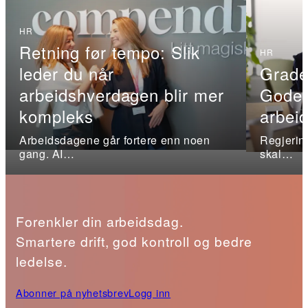
HR
Retning før tempo: Slik
HR
leder du når
Grade
arbeidshverdagen blir mer
Gode t
kompleks
arbeid
Arbeidsdagene går fortere enn noen
Regjerin
gang. AI…
skal…
Forenkler din arbeidsdag.
Smartere drift, god kontroll og bedre
ledelse.
Abonner på nyhetsbrev
Logg inn