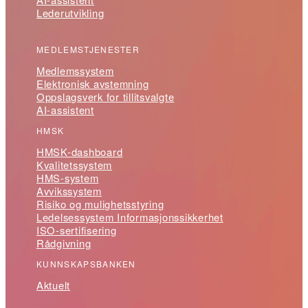
Lederutvikling
MEDLEMSTJENESTER
Medlemssystem
Elektronisk avstemning
Oppslagsverk for tillitsvalgte
AI-assistent
HMSK
HMSK-dashboard
Kvalitetssystem
HMS-system
Avvikssystem
Risiko og mulighetsstyring
Ledelsessystem Informasjonssikkerhet
ISO-sertifisering
Rådgivning
KUNNSKAPSBANKEN
Aktuelt