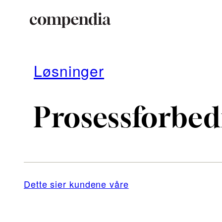
Hopp
til
Løsninger
innhold
Prosessforbed
Dette sier kundene våre