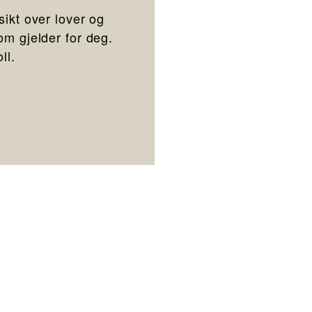
sikt over lover og
om gjelder for deg.
ll.