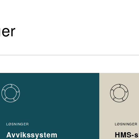
ger
LØSNINGER
LØSNINGER
Avvikssystem
HMS-s