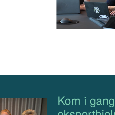
Kom i gan
eksperthjel