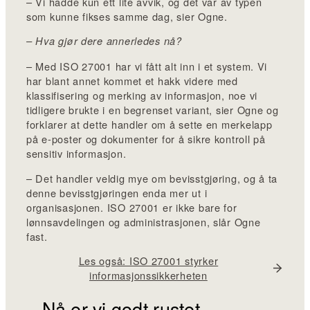
– Vi hadde kun ett lite avvik, og det var av typen
som kunne fikses samme dag, sier Ogne.
– Hva gjør dere annerledes nå?
– Med ISO 27001 har vi fått alt inn i et system. Vi
har blant annet kommet et hakk videre med
klassifisering og merking av informasjon, noe vi
tidligere brukte i en begrenset variant, sier Ogne og
forklarer at dette handler om å sette en merkelapp
på e-poster og dokumenter for å sikre kontroll på
sensitiv informasjon.
– Det handler veldig mye om bevisstgjøring, og å ta
denne bevisstgjøringen enda mer ut i
organisasjonen. ISO 27001 er ikke bare for
lønnsavdelingen og administrasjonen, slår Ogne
fast.
Les også: ISO 27001 styrker
informasjonssikkerheten
– Nå er vi godt rustet