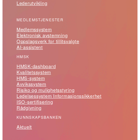
Lederutvikling
MEDLEMSTJENESTER
Medlemssystem
Elektronisk avstemning
Oppslagsverk for tillitsvalgte
AI-assistent
HMSK
HMSK-dashboard
Kvalitetssystem
HMS-system
Avvikssystem
Risiko og mulighetsstyring
Ledelsessystem Informasjonssikkerhet
ISO-sertifisering
Rådgivning
KUNNSKAPSBANKEN
Aktuelt