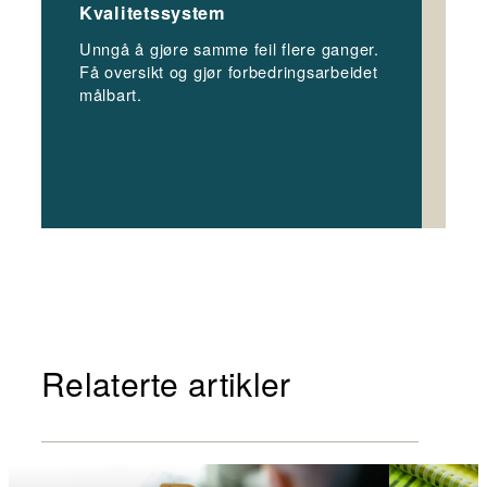
Kvalitetssystem
Sa
Unngå å gjøre samme feil flere ganger.
Sam
Få oversikt og gjør forbedringsarbeidet
spe
målbart.
arb
Relaterte artikler