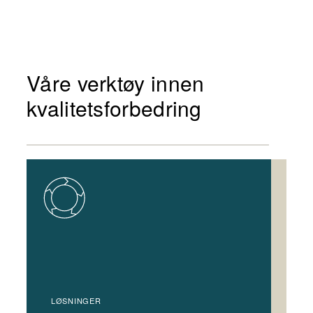
Våre verktøy innen
kvalitetsforbedring
LØSNINGER
LØS