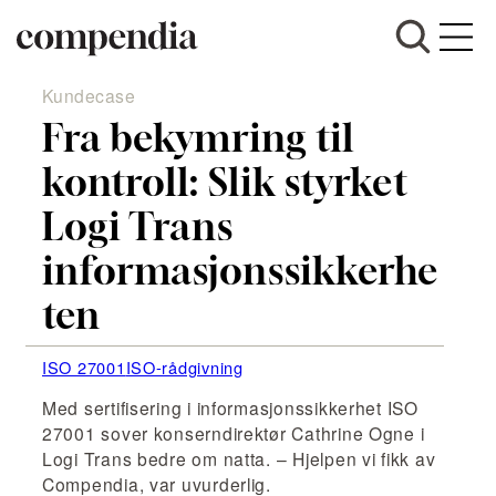
Kundecase
Hopp
til
Fra bekymring til
innhold
kontroll: Slik styrket
Logi Trans
informasjonssikkerhe
ten
ISO 27001
ISO-rådgivning
Med sertifisering i informasjonssikkerhet ISO
27001 sover konserndirektør Cathrine Ogne i
Logi Trans bedre om natta. – Hjelpen vi fikk av
Compendia, var uvurderlig.